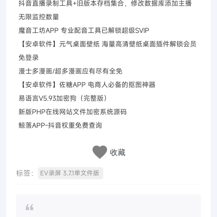
抖音直播录制工具+旧版本存档集合，修改数据库添加主播
无限监控数量
魔音工坊APP 专业配音工具已解锁超级SVIP
【安卓软件】元气桌面壁纸 海量高清壁纸桌面插件解锁会员
免登录
漫士多漫画/超多漫画应有尽有全免
【安卓软件】佐糖APP 电商人必备的抠图神器
易语言V5.93加密狗（完整版）
新版PHP在线网站文件加密系统源码
鲸落APP-抖音权重免费查询
收藏
标签：
EV录屏 3.7.1单文件版