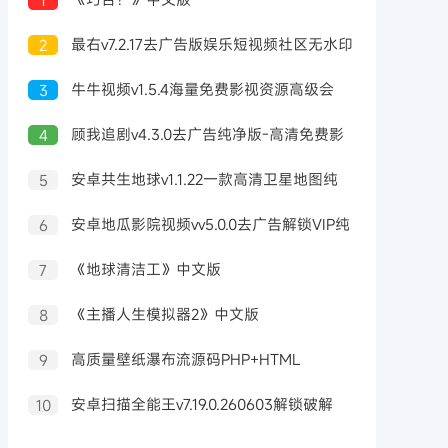
最右v7.2.17去广告版娱乐短视频社区无水印
2
牛牛视频v1.5.4海量免费影视资源高级会
3
员版
顾我追剧v4.3.0去广告纯净版-高清免费影
4
视追剧
安卓共生地球v1.1.22一款高清卫星地图纯
5
净版
安卓地瓜影院视频vv5.0.0去广告解锁VIP纯
6
净版
《地球清洁工》中文版
7
《主播人生模拟器2》中文版
8
高质量壁纸瀑布流源码PHP+HTML
9
安卓扫描全能王v7.19.0.260603解锁破解
10
VIP会员版