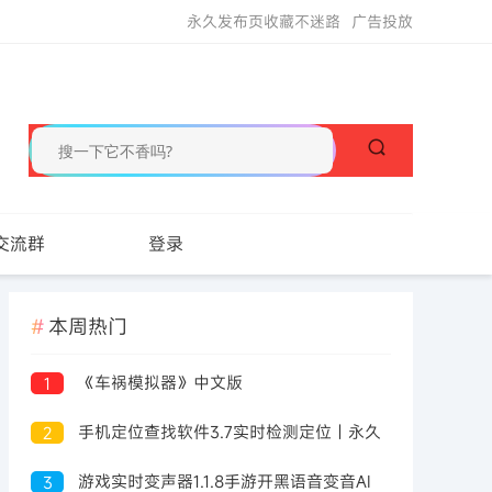
永久发布页收藏不迷路
广告投放
交流群
登录
本周热门
《车祸模拟器》中文版
1
手机定位查找软件3.7实时检测定位｜永久
2
可用
游戏实时变声器1.1.8手游开黑语音变音AI
3