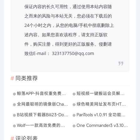
保证内容的长久可用性，通过使用本站内容随
之而来的风险与本站无关，您必须在下载后的
24个小时之内，从您的电脑/手机中彻底删除上
述内容。如果您喜欢该程序，请支持正版软
件，购买注册，得到更好的正版服务。侵删请
致信E-mail： 323137750@qq.com
同类推荐
鲸落APP-抖音权重免费查询
短视频一键搬运会员解锁版Ver_1_1_2
全网最聪明的镜像版ChatGPT
绿色精美网址发布页HTML单页源码
B站视频下载器Bili23-Downloader v1.70.2绿色版
PanTools v1.0.91 全功能型的网盘批量管理&操作工具
Wolf—一款高效免费的机器人框架
One Commander3 v3.104.1.0 绿色版
评论列表