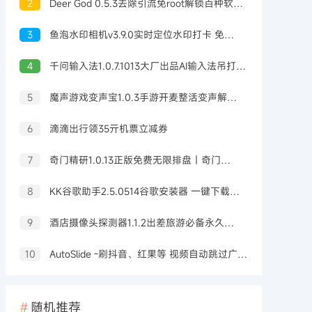
2
Deer God 0.5.3去除引流免root解锁百种软件会员
3
鱼泡水印相机v3.9.0实时定位水印打卡 免费无广告
4
千问输入法1.0.7.1013大厂出品AI输入法吊打豆包输入法
5
魔声游戏变声宝1.0.3手游开麦整活变声解锁会员
6
滴滴出行领35亓机票立减券
7
奇门精研1.0.13正版免费无限排盘｜奇门预测
8
KK谷歌助手2.5.0514谷歌安装器 一键下载安装
9
酒店摄像头探测器1.1.2出差旅游必备永久可用
10
AutoSlide -刷抖音、红果等 视频自动跳过广告 OCR智能识别 v2.6.0
随机推荐