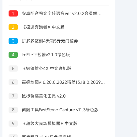
1
安卓配音鸭文字转语音Ver v2.0.2会员解锁版
2
《极速奔跑者》中文版
3
拼多多签到4天领5亓无门槛券
4
imFile下载器v2.1.0绿色版
5
《钢铁雄心4》中文联机版
6
高德地图v16.20.0.2022精简13.18.0.2039正式版
7
鼠标轨迹美化工具 v2.0
8
截图工具FastStone Capture v11.3绿色版
9
《超级大卖场模拟器》中文版