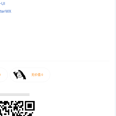
-UI
tterWX