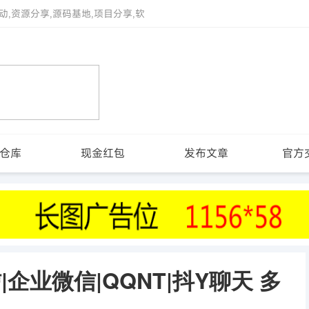
动,资源分享,源码基地,项目分享,软
仓库
现金红包
发布文章
官方
1 微信|企业微信|QQNT|抖Y聊天 多