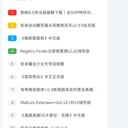
1
剪映8.0专业版破解下载｜全SVIP特权功能免费解锁使用
2
安卓自动翻页器从而解放双手v2.0.9会员版
3
《维斯佩里斯》中文版
4
Registry Finder注册表管理v2.62绿色版
5
安卓魔法少女天穹法妮雅
6
《罪恶塔尖》中文正式版
7
驾考精选题库1.0.3新规题库实时更全真模拟稳通关
8
Waifu2x Extension-GUI v3.139.12绿色版
9
《漫画英雄VS卡普空：无限》中文版