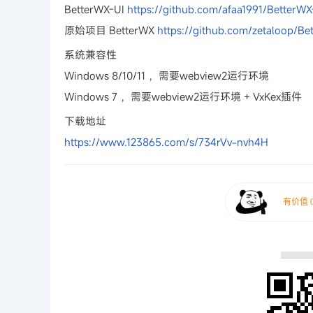
BetterWX-UI
https://github.com/afaa1991/BetterWX
原始项目 BetterWX
https://github.com/zetaloop/Be
系统兼容性
Windows 8/10/11 ，需要webview2运行环境
Windows 7 ，需要webview2运行环境 + VxKex插件
下载地址
https://www.123865.com/s/734rVv-nvh4H