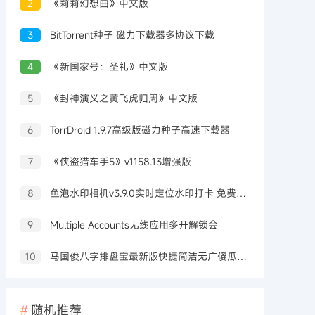
2
《莉莉幻想曲》中文版
3
BitTorrent种子 磁力下载器多协议下载
4
《新国家号：圣礼》中文版
5
《封神演义之黄飞虎归周》中文版
6
TorrDroid 1.9.7高级版磁力种子高速下载器
7
《侠盗猎车手5》v1158.13增强版
8
鱼泡水印相机v3.9.0实时定位水印打卡 免费无广告
9
Multiple Accounts无线应用多开解锁会
10
马国俊八字排盘宝最新版快捷简洁无广傻瓜操作
随机推荐