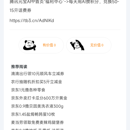
腾讯元宝APP首页“福利中心”->每天用AI攒积分，兑换50-
15亓话费券
https://tb3.cn/AdNIKd
推荐阅读
滴滴出行领10元顺风车立减券
农行抽随机折扣买5亓立减金
京东1元撸各种零食
京东外卖打卡瓜分600万亓黄金
京东0.9撸贝因美洗衣液300g
京东1.45盐焗鹌鹑蛋10枚
麦当劳领取免费麦辣鸡腿堡券