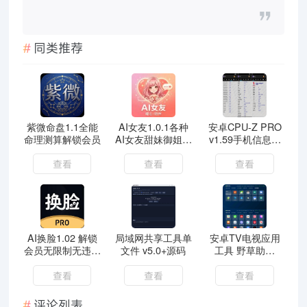
同类推荐
紫微命盘1.1全能
AI女友1.0.1各种
安卓CPU-Z PRO
命理测算解锁会员
AI女友甜妹御姐应
v1.59手机信息解
有尽有完全免费
锁付费高级版
查看
查看
查看
AI换脸1.02 解锁
局域网共享工具单
安卓TV电视应用
会员无限制无违禁
文件 v5.0+源码
工具 野草助手
换脸 支持照片/视
v2.4.2
频
查看
查看
查看
评论列表